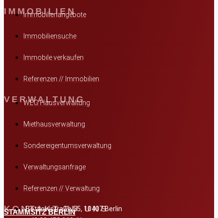
IMMOBILIEN
Immobilienangebote
Immobiliensuche
Immobile verkaufen
Referenzen // Immobilien
VERWALTUNG
WEG Hausverwaltung
Miethausverwaltung
Sondereigentumsverwaltung
Verwaltungsanfrage
Referenzen // Verwaltung
KONTAKT ZU UNS
Bötzowstraße 55, 10407 Berlin
STAMMSITZ BERLIN