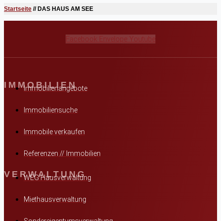
Startseite
//
DAS HAUS AM SEE
Facebook
Envelope
Youtube
IMMOBILIEN
Immobilienangebote
Immobiliensuche
Immobile verkaufen
Referenzen // Immobilien
VERWALTUNG
WEG Hausverwaltung
Miethausverwaltung
Sondereigentumsverwaltung