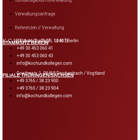
Verwaltungsanfrage
Referenzen // Verwaltung
KONTAKT ZU UNS
Bötzowstraße 55, 10407 Berlin
STAMMSITZ BERLIN
+49 30 453 060 41
+49 30 453 060 43
info@kochundkollegen.com
Goethestr. 1, 08468 Reichenbach / Vogtland
FILIALE THÜRINGEN/SACHSEN
+49 3765 / 38 23 900
+49 3765 / 38 23 904
info@kochundkollegen.com