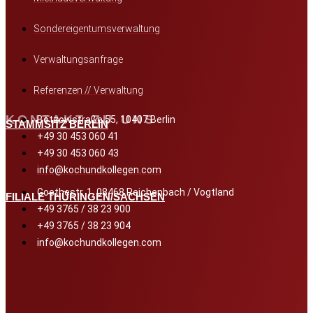
Sondereigentumsverwaltung
Verwaltungsanfrage
Referenzen // Verwaltung
KONTAKT ZU UNS
Bötzowstraße 55, 10407 Berlin
STAMMSITZ BERLIN
+49 30 453 060 41
+49 30 453 060 43
info@kochundkollegen.com
Goethestr. 1, 08468 Reichenbach / Vogtland
FILIALE THÜRINGEN/SACHSEN
+49 3765 / 38 23 900
+49 3765 / 38 23 904
info@kochundkollegen.com