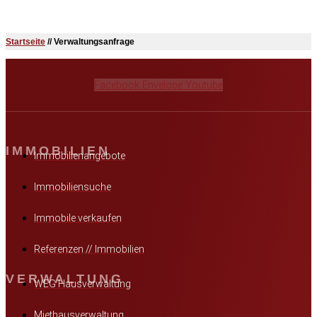
Startseite
//
Verwaltungsanfrage
Facebook
Envelope
Youtube
IMMOBILIEN
Immobilienangebote
Immobiliensuche
Immobile verkaufen
Referenzen // Immobilien
VERWALTUNG
WEG Hausverwaltung
Miethausverwaltung