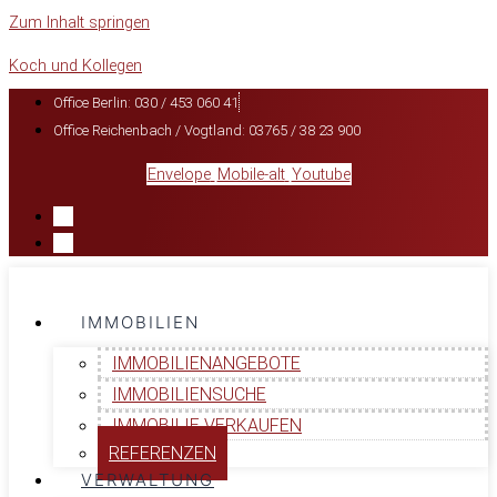
Zum Inhalt springen
Koch und Kollegen
Office Berlin: 030 / 453 060 41
Office Reichenbach / Vogtland: 03765 / 38 23 900
Envelope
Mobile-alt
Youtube
IMMOBILIEN
IMMOBILIENANGEBOTE
IMMOBILIENSUCHE
IMMOBILIE VERKAUFEN
REFERENZEN
VERWALTUNG