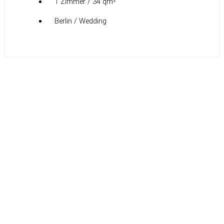
1 Zimmer / 34 qm²
Berlin / Wedding