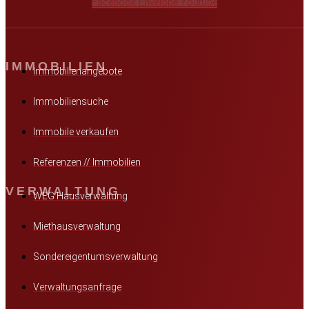
Facebook
Envelope
Youtube
IMMOBILIEN
Immobilienangebote
Immobiliensuche
Immobile verkaufen
Referenzen // Immobilien
VERWALTUNG
WEG Hausverwaltung
Miethausverwaltung
Sondereigentumsverwaltung
Verwaltungsanfrage