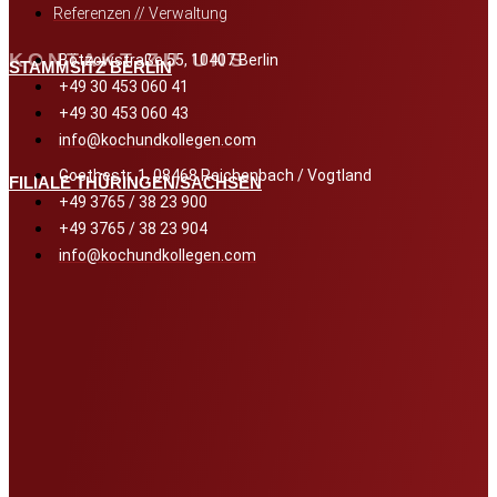
Referenzen // Verwaltung
KONTAKT ZU UNS
Bötzowstraße 55, 10407 Berlin
STAMMSITZ BERLIN
+49 30 453 060 41
+49 30 453 060 43
info@kochundkollegen.com
Goethestr. 1, 08468 Reichenbach / Vogtland
FILIALE THÜRINGEN/SACHSEN
+49 3765 / 38 23 900
+49 3765 / 38 23 904
info@kochundkollegen.com