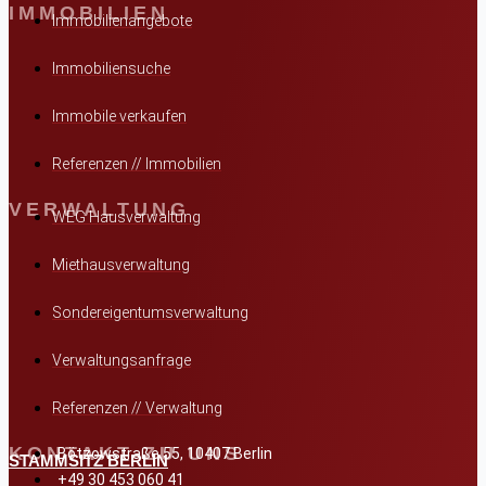
IMMOBILIEN
Immobilienangebote
Immobiliensuche
Immobile verkaufen
Referenzen // Immobilien
VERWALTUNG
WEG Hausverwaltung
Miethausverwaltung
Sondereigentumsverwaltung
Verwaltungsanfrage
Referenzen // Verwaltung
KONTAKT ZU UNS
Bötzowstraße 55, 10407 Berlin
STAMMSITZ BERLIN
+49 30 453 060 41