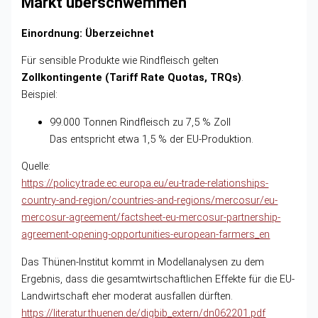
Markt überschwemmen“
Einordnung: Überzeichnet
Für sensible Produkte wie Rindfleisch gelten
Zollkontingente (Tariff Rate Quotas, TRQs)
.
Beispiel:
99.000 Tonnen Rindfleisch zu 7,5 % Zoll
Das entspricht etwa 1,5 % der EU-Produktion.
Quelle:
https://policy.trade.ec.europa.eu/eu-trade-relationships-
country-and-region/countries-and-regions/mercosur/eu-
mercosur-agreement/factsheet-eu-mercosur-partnership-
agreement-opening-opportunities-european-farmers_en
Das Thünen-Institut kommt in Modellanalysen zu dem
Ergebnis, dass die gesamtwirtschaftlichen Effekte für die EU-
Landwirtschaft eher moderat ausfallen dürften.
https://literatur.thuenen.de/digbib_extern/dn062201.pdf