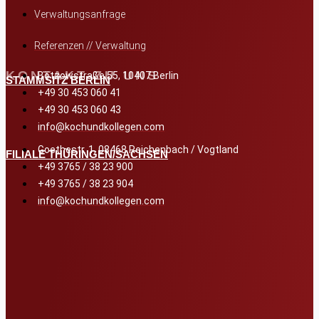
Verwaltungsanfrage
Referenzen // Verwaltung
KONTAKT ZU UNS
Bötzowstraße 55, 10407 Berlin
STAMMSITZ BERLIN
+49 30 453 060 41
+49 30 453 060 43
info@kochundkollegen.com
Goethestr. 1, 08468 Reichenbach / Vogtland
FILIALE THÜRINGEN/SACHSEN
+49 3765 / 38 23 900
+49 3765 / 38 23 904
info@kochundkollegen.com