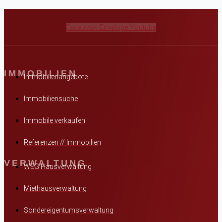
Facebook
Envelope
Youtube
IMMOBILIEN
Immobilienangebote
Immobiliensuche
Immobile verkaufen
Referenzen // Immobilien
VERWALTUNG
WEG Hausverwaltung
Miethausverwaltung
Sondereigentumsverwaltung