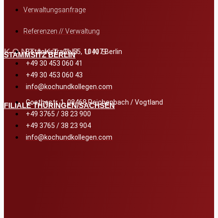
Verwaltungsanfrage
Referenzen // Verwaltung
KONTAKT ZU UNS
Bötzowstraße 55, 10407 Berlin
STAMMSITZ BERLIN
+49 30 453 060 41
+49 30 453 060 43
info@kochundkollegen.com
Goethestr. 1, 08468 Reichenbach / Vogtland
FILIALE THÜRINGEN/SACHSEN
+49 3765 / 38 23 900
+49 3765 / 38 23 904
info@kochundkollegen.com