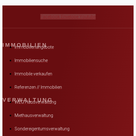
Facebook
Envelope
Youtube
IMMOBILIEN
Immobilienangebote
Immobiliensuche
Immobile verkaufen
Referenzen // Immobilien
VERWALTUNG
WEG Hausverwaltung
Miethausverwaltung
Sondereigentumsverwaltung