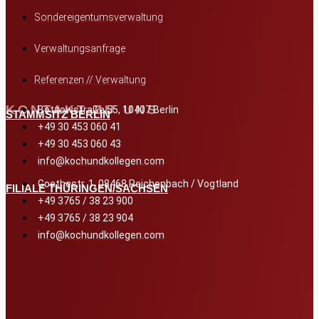
Sondereigentumsverwaltung
Verwaltungsanfrage
Referenzen // Verwaltung
KONTAKT ZU UNS
Bötzowstraße 55, 10407 Berlin
STAMMSITZ BERLIN
+49 30 453 060 41
+49 30 453 060 43
info@kochundkollegen.com
Goethestr. 1, 08468 Reichenbach / Vogtland
FILIALE THÜRINGEN/SACHSEN
+49 3765 / 38 23 900
+49 3765 / 38 23 904
info@kochundkollegen.com