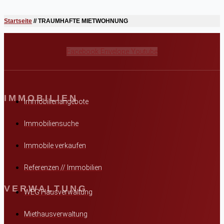
Startseite
//
TRAUMHAFTE MIETWOHNUNG
Facebook
Envelope
Youtube
IMMOBILIEN
Immobilienangebote
Immobiliensuche
Immobile verkaufen
Referenzen // Immobilien
VERWALTUNG
WEG Hausverwaltung
Miethausverwaltung