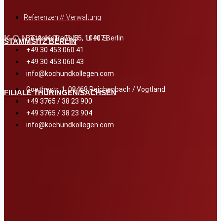
Referenzen // Verwaltung
KONTAKT ZU UNS
Bötzowstraße 55, 10407 Berlin
STAMMSITZ BERLIN
+49 30 453 060 41
+49 30 453 060 43
info@kochundkollegen.com
Goethestr. 1, 08468 Reichenbach / Vogtland
FILIALE THÜRINGEN/SACHSEN
+49 3765 / 38 23 900
+49 3765 / 38 23 904
info@kochundkollegen.com