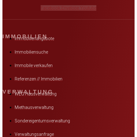
Facebook
Envelope
Youtube
IMMOBILIEN
Immobilienangebote
Immobiliensuche
Immobile verkaufen
Referenzen // Immobilien
VERWALTUNG
WEG Hausverwaltung
Miethausverwaltung
Sondereigentumsverwaltung
Verwaltungsanfrage