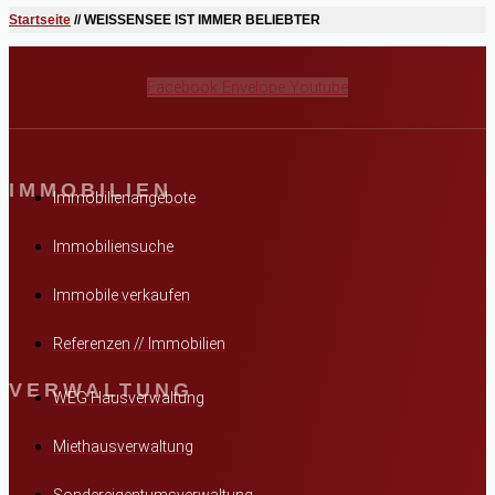
Startseite
//
WEISSENSEE IST IMMER BELIEBTER
Facebook
Envelope
Youtube
IMMOBILIEN
Immobilienangebote
Immobiliensuche
Immobile verkaufen
Referenzen // Immobilien
VERWALTUNG
WEG Hausverwaltung
Miethausverwaltung
Sondereigentumsverwaltung