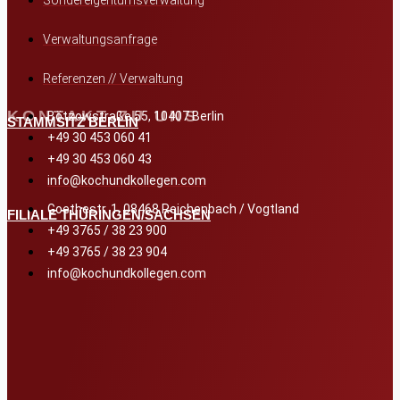
Verwaltungsanfrage
Referenzen // Verwaltung
KONTAKT ZU UNS
Bötzowstraße 55, 10407 Berlin
STAMMSITZ BERLIN
+49 30 453 060 41
+49 30 453 060 43
info@kochundkollegen.com
Goethestr. 1, 08468 Reichenbach / Vogtland
FILIALE THÜRINGEN/SACHSEN
+49 3765 / 38 23 900
+49 3765 / 38 23 904
info@kochundkollegen.com