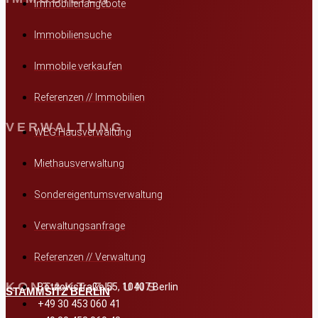
Immobilienangebote
Immobiliensuche
Immobile verkaufen
Referenzen // Immobilien
VERWALTUNG
WEG Hausverwaltung
Miethausverwaltung
Sondereigentumsverwaltung
Verwaltungsanfrage
Referenzen // Verwaltung
KONTAKT ZU UNS
Bötzowstraße 55, 10407 Berlin
STAMMSITZ BERLIN
+49 30 453 060 41