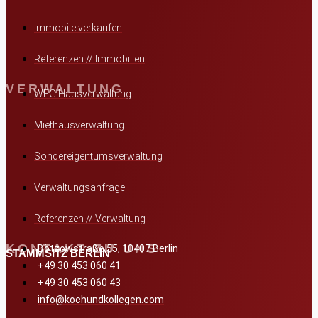
Immobile verkaufen
Referenzen // Immobilien
VERWALTUNG
WEG Hausverwaltung
Miethausverwaltung
Sondereigentumsverwaltung
Verwaltungsanfrage
Referenzen // Verwaltung
KONTAKT ZU UNS
Bötzowstraße 55, 10407 Berlin
STAMMSITZ BERLIN
+49 30 453 060 41
+49 30 453 060 43
info@kochundkollegen.com