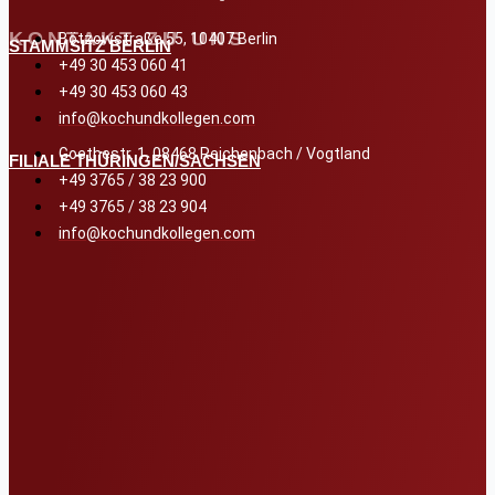
KONTAKT ZU UNS
Bötzowstraße 55, 10407 Berlin
STAMMSITZ BERLIN
+49 30 453 060 41
+49 30 453 060 43
info@kochundkollegen.com
Goethestr. 1, 08468 Reichenbach / Vogtland
FILIALE THÜRINGEN/SACHSEN
+49 3765 / 38 23 900
+49 3765 / 38 23 904
info@kochundkollegen.com