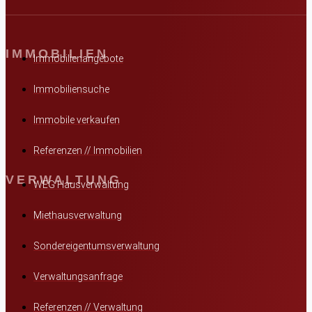
IMMOBILIEN
Immobilienangebote
Immobiliensuche
Immobile verkaufen
Referenzen // Immobilien
VERWALTUNG
WEG Hausverwaltung
Miethausverwaltung
Sondereigentumsverwaltung
Verwaltungsanfrage
Referenzen // Verwaltung