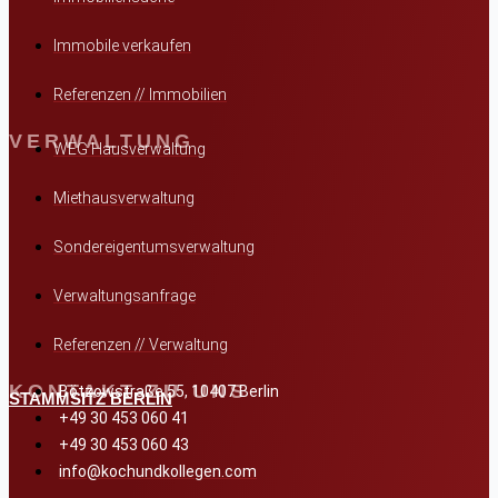
Immobile verkaufen
Referenzen // Immobilien
VERWALTUNG
WEG Hausverwaltung
Miethausverwaltung
Sondereigentumsverwaltung
Verwaltungsanfrage
Referenzen // Verwaltung
KONTAKT ZU UNS
Bötzowstraße 55, 10407 Berlin
STAMMSITZ BERLIN
+49 30 453 060 41
+49 30 453 060 43
info@kochundkollegen.com