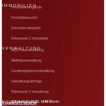
IMMOBILIEN
Immobilienangebote
Immobiliensuche
Immobile verkaufen
Referenzen // Immobilien
VERWALTUNG
WEG Hausverwaltung
Miethausverwaltung
Sondereigentumsverwaltung
Verwaltungsanfrage
Referenzen // Verwaltung
KONTAKT ZU UNS
Bötzowstraße 55, 10407 Berlin
STAMMSITZ BERLIN