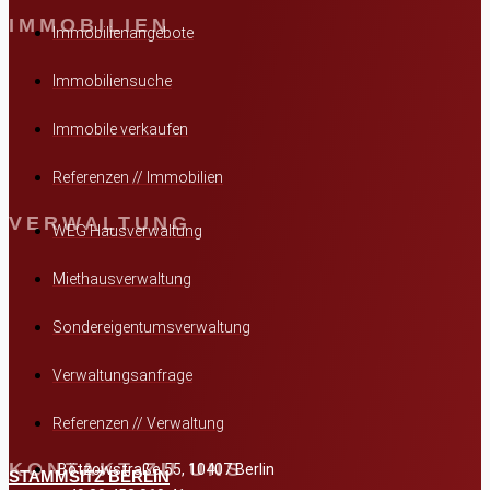
IMMOBILIEN
Immobilienangebote
Immobiliensuche
Immobile verkaufen
Referenzen // Immobilien
VERWALTUNG
WEG Hausverwaltung
Miethausverwaltung
Sondereigentumsverwaltung
Verwaltungsanfrage
Referenzen // Verwaltung
KONTAKT ZU UNS
Bötzowstraße 55, 10407 Berlin
STAMMSITZ BERLIN