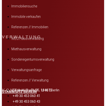
Immobiliensuche
Immobile verkaufen
Referenzen // Immobilien
VERWALTUNG
WEG Hausverwaltung
Miethausverwaltung
Sondereigentumsverwaltung
Verwaltungsanfrage
Referenzen // Verwaltung
KONTAKT ZU UNS
Bötzowstraße 55, 10407 Berlin
STAMMSITZ BERLIN
+49 30 453 060 41
+49 30 453 060 43