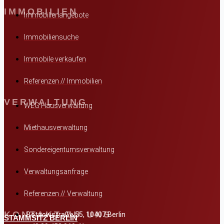
IMMOBILIEN
Immobilienangebote
Immobiliensuche
Immobile verkaufen
Referenzen // Immobilien
VERWALTUNG
WEG Hausverwaltung
Miethausverwaltung
Sondereigentumsverwaltung
Verwaltungsanfrage
Referenzen // Verwaltung
KONTAKT ZU UNS
Bötzowstraße 55, 10407 Berlin
STAMMSITZ BERLIN