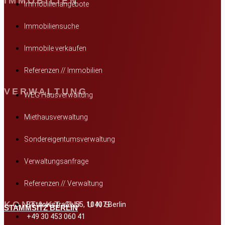
IMMOBILIEN
Immobilienangebote
Immobiliensuche
Immobile verkaufen
Referenzen // Immobilien
VERWALTUNG
WEG Hausverwaltung
Miethausverwaltung
Sondereigentumsverwaltung
Verwaltungsanfrage
Referenzen // Verwaltung
KONTAKT ZU UNS
Bötzowstraße 55, 10407 Berlin
STAMMSITZ BERLIN
+49 30 453 060 41