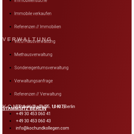
Immobiliensuche
Immobile verkaufen
Referenzen // Immobilien
VERWALTUNG
WEG Hausverwaltung
Miethausverwaltung
Sondereigentumsverwaltung
Verwaltungsanfrage
Referenzen // Verwaltung
KONTAKT ZU UNS
Bötzowstraße 55, 10407 Berlin
STAMMSITZ BERLIN
+49 30 453 060 41
+49 30 453 060 43
info@kochundkollegen.com