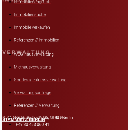
Immobilienangebote
Immobiliensuche
Immobile verkaufen
Referenzen // Immobilien
VERWALTUNG
WEG Hausverwaltung
Miethausverwaltung
Sondereigentumsverwaltung
Verwaltungsanfrage
Referenzen // Verwaltung
KONTAKT ZU UNS
Bötzowstraße 55, 10407 Berlin
STAMMSITZ BERLIN
+49 30 453 060 41