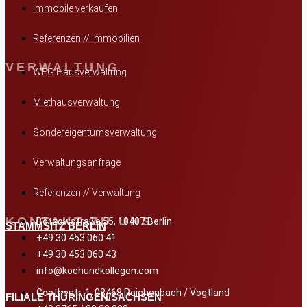
Immobile verkaufen
Referenzen // Immobilien
VERWALTUNG
WEG Hausverwaltung
Miethausverwaltung
Sondereigentumsverwaltung
Verwaltungsanfrage
Referenzen // Verwaltung
KONTAKT ZU UNS
Bötzowstraße 55, 10407 Berlin
STAMMSITZ BERLIN
+49 30 453 060 41
+49 30 453 060 43
info@kochundkollegen.com
Goethestr. 1, 08468 Reichenbach / Vogtland
FILIALE THÜRINGEN/SACHSEN